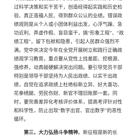
过科学决策和实干苦干，创造经得起实践和历史检
验、真正造福人民、得到群众公认的业绩。错误政
绩观则是从个人或小团体利益出发，心浮气躁、急
功近利、弄虚作假、盲目蛮干，搞“形象工程”、“政
绩工程”，留下包袱和隐患，引起人民群众强烈不
满。党中央决定今年在全党开展树立和践行正确政
绩观学习教育，重点要从党性上找差距、挖根源、
强修养，动真碰硬解决突出问题。要引导党员干部
特别是领导干部坚持为人民出政绩、以实干出政
绩，自觉在追求政绩上杜绝标新立异、好大喜功、
花拳绣腿、劳民伤财、新官不理旧账那一套。同
时，要完善差异化考核评价体系，提高考评针对性
和科学性，防止出现“数字出官、官出数字”的恶性
循环。
第三，大力弘扬斗争精神
。新征程是新的长