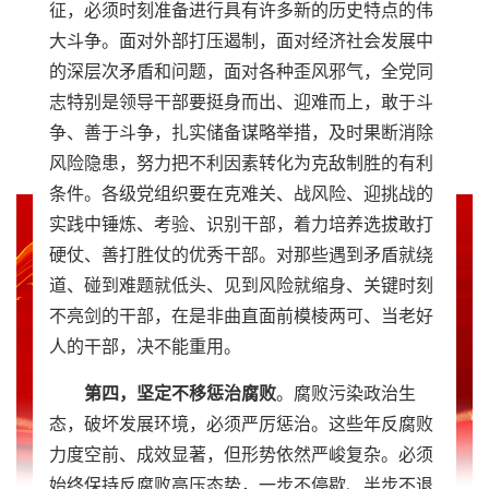
征，必须时刻准备进行具有许多新的历史特点的伟
大斗争。面对外部打压遏制，面对经济社会发展中
的深层次矛盾和问题，面对各种歪风邪气，全党同
志特别是领导干部要挺身而出、迎难而上，敢于斗
争、善于斗争，扎实储备谋略举措，及时果断消除
风险隐患，努力把不利因素转化为克敌制胜的有利
条件。各级党组织要在克难关、战风险、迎挑战的
实践中锤炼、考验、识别干部，着力培养选拔敢打
硬仗、善打胜仗的优秀干部。对那些遇到矛盾就绕
道、碰到难题就低头、见到风险就缩身、关键时刻
不亮剑的干部，在是非曲直面前模棱两可、当老好
人的干部，决不能重用。
第四，坚定不移惩治腐败
。腐败污染政治生
态，破坏发展环境，必须严厉惩治。这些年反腐败
力度空前、成效显著，但形势依然严峻复杂。必须
始终保持反腐败高压态势，一步不停歇、半步不退