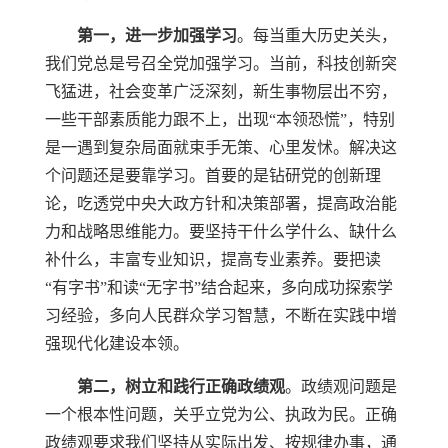
第一，进一步加强学习
。每当重大历史关头，
我们党总是号召全党加强学习。当前，科技创新突
飞猛进，社会变革广泛深刻，新生事物层出不穷，
一些干部素质能力跟不上，出现“本领恐慌”，特别
是一遇到复杂局面就束手无策、心里发怵。解决这
个问题还是要靠学习。首要的是钻研党的创新理
论，吃透党中央大政方针和决策部署，提高政治能
力和战略思维能力。要坚持干什么学什么、缺什么
补什么，丰富专业知识，提高专业素养。要把读
“有字书”和读“无字书”结合起来，多向成功探索学
习经验，多向人民群众学习智慧，不断在实践中增
强现代化建设本领。
第二，树立和践行正确政绩观
。政绩观问题是
一个根本性问题，关乎立党为公、执政为民。正确
政绩观要求我们坚持从实际出发、按规律办事，通