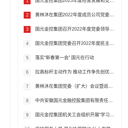
国元金控集团2023年度经营发展和党的建设暨党风廉政建设和反腐败工作会议强调全力拼经营 聚力强党建团结奋斗不断开创国元高质量发展新局面黄林沐主持会议并讲话
1
黄林沐在集团2022年度成员公司党委及集团机关党委书记 抓党的建设述职评议会议上强调 深入贯彻全面从严治党部署要求有力有效引领保障集团高质量发展
2
国元金控集团召开2022年度党委领导班子成员民主生活会黄林沐主持并作总结讲话 段海到会指导
3
国元金控集团党委召开2022年度民主生活会会前专题学习暨理论学习中心组学习（扩大）会议黄林沐主持会议并讲话
4
落实“新春第一会” 国元在行动
5
拉高标杆主动作为 推动工作争先创优安徽“新春第一会”点名表扬国元
6
黄林沐在集团党委（扩大）会议暨巡视整改领导小组第八次会议上强调深入学习贯彻中央及省委经济工作会议精神以高质量党建引领保障集团高质量发展
7
中共安徽国元金融控股集团有限责任公司委员会关于巡视整改进展情况的通报
8
国元金控集团机关工会组织开展“学习二十大、永远跟党走、奋进新征程”健步行活动
9