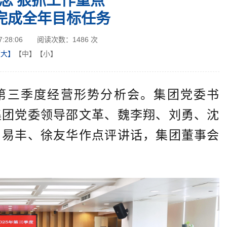
念 狠抓工作重点
完成全年目标任务
:28:06
阅读次数：
1486
次
【大】
【中】
【小】
5年第三季度经营形势分析会。集团党委书
集团党委领导邵文革、魏李翔、刘勇、沈
、易丰、徐友华作点评讲话，集团董事会