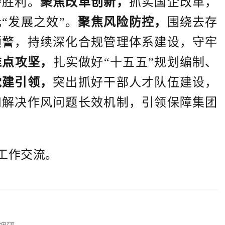
夺胜利。
聚焦改革创新，
抓实国企改革，
“发展之效”。
聚焦风险防控，
围绕去存
预警，持续深化合规管理体系建设，守牢
难点攻坚，
扎实做好“十五五”规划编制、
党建引领，
突出抓好干部人才队伍建设，
和解决作风问题长效机制，引领保障集团
工作交流。