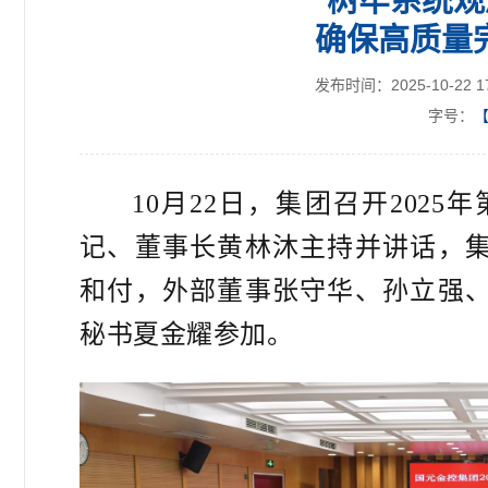
树牢系统观
确保高质量
发布时间：2025-10-22 17
字号：
10月22日，集团召开202
记、董事长黄林沐主持并讲话，
和付，外部董事张守华、孙立强
秘书夏金耀参加。