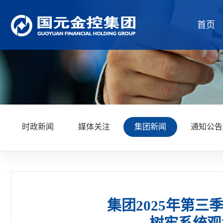
首页
时政新闻
媒体关注
集团新闻
通知公告
集团2025年第