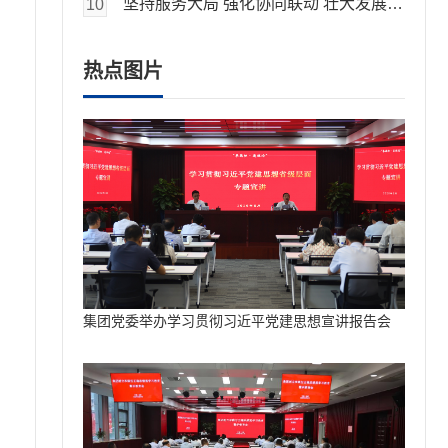
坚持服务大局 强化协同联动 壮大发展动能国元金控集团召开新骨干业务板块国元资本成立大会方旭讲话
10
热点图片
集团党委举办学习贯彻习近平党建思想宣讲报告会