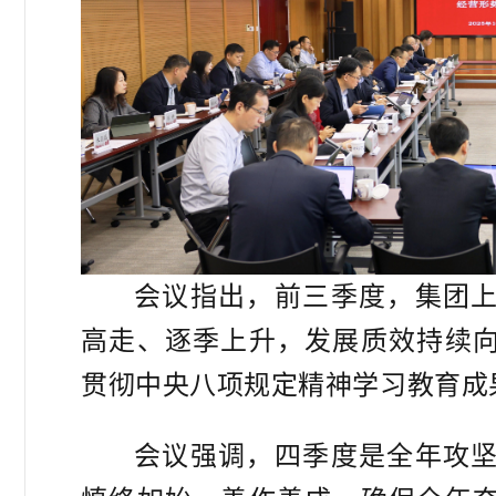
会议指出，前三季度，集团
高走、逐季上升，发展质效持续
贯彻中央八项规定精神学习教育成
会议强调，四季度是全年攻