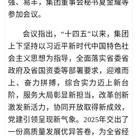
强、易丰，集团董事会秘书夏金耀等
参加会议。
会议指出，“十四五”以来，集团
上下坚持以习近平新时代中国特色社
会主义思想为指导，全面落实省委省
政府及省国资委等部署要求，迎难而
上、奋力拼搏，综合实力迈上新台
阶，服务大局彰显新担当，改革创新
激发新活力，协同开放取得新成效，
党建引领呈现新气象。2025年交出了
一份高质量发展优异答卷，为全省经