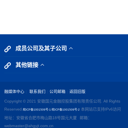
成员公司及其子公司
其他链接
融媒体中心
|
联系我们
|
公司邮箱
|
返回旧版
Copyright © 2021 安徽国元金融控股集团有限责任公司. All Rights
Reserved.
本网站已支持IPv6访问
皖ICP备1001509号-1
/
皖ICP备1001509号-
2
地址：安徽省合肥市梅山路18号国元大厦
邮箱：
webmaster@ahgyjt.com.cn