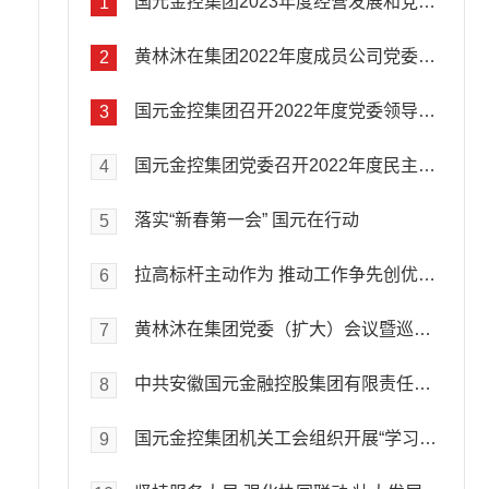
国元金控集团2023年度经营发展和党的建设暨党风廉政建设和反腐败工作会议强调全力拼经营 聚力强党建团结奋斗不断开创国元高质量发展新局面黄林沐主持会议并讲话
1
黄林沐在集团2022年度成员公司党委及集团机关党委书记 抓党的建设述职评议会议上强调 深入贯彻全面从严治党部署要求有力有效引领保障集团高质量发展
2
国元金控集团召开2022年度党委领导班子成员民主生活会黄林沐主持并作总结讲话 段海到会指导
3
国元金控集团党委召开2022年度民主生活会会前专题学习暨理论学习中心组学习（扩大）会议黄林沐主持会议并讲话
4
落实“新春第一会” 国元在行动
5
拉高标杆主动作为 推动工作争先创优安徽“新春第一会”点名表扬国元
6
黄林沐在集团党委（扩大）会议暨巡视整改领导小组第八次会议上强调深入学习贯彻中央及省委经济工作会议精神以高质量党建引领保障集团高质量发展
7
中共安徽国元金融控股集团有限责任公司委员会关于巡视整改进展情况的通报
8
国元金控集团机关工会组织开展“学习二十大、永远跟党走、奋进新征程”健步行活动
9