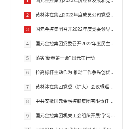
国元金控集团2023年度经营发展和党的建设暨党风廉政建设和反腐败工作会议强调全力拼经营 聚力强党建团结奋斗不断开创国元高质量发展新局面黄林沐主持会议并讲话
1
黄林沐在集团2022年度成员公司党委及集团机关党委书记 抓党的建设述职评议会议上强调 深入贯彻全面从严治党部署要求有力有效引领保障集团高质量发展
2
国元金控集团召开2022年度党委领导班子成员民主生活会黄林沐主持并作总结讲话 段海到会指导
3
国元金控集团党委召开2022年度民主生活会会前专题学习暨理论学习中心组学习（扩大）会议黄林沐主持会议并讲话
4
落实“新春第一会” 国元在行动
5
拉高标杆主动作为 推动工作争先创优安徽“新春第一会”点名表扬国元
6
黄林沐在集团党委（扩大）会议暨巡视整改领导小组第八次会议上强调深入学习贯彻中央及省委经济工作会议精神以高质量党建引领保障集团高质量发展
7
中共安徽国元金融控股集团有限责任公司委员会关于巡视整改进展情况的通报
8
国元金控集团机关工会组织开展“学习二十大、永远跟党走、奋进新征程”健步行活动
9