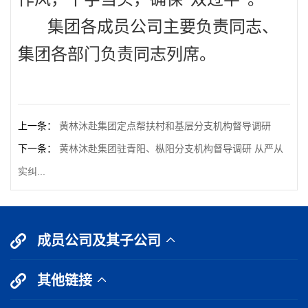
集团各成员公司主要负责同志、
集团各部门负责同志列席。
上一条：
黄林沐赴集团定点帮扶村和基层分支机构督导调研
下一条：
黄林沐赴集团驻青阳、枞阳分支机构督导调研 从严从
实纠...
成员公司及其子公司
其他链接