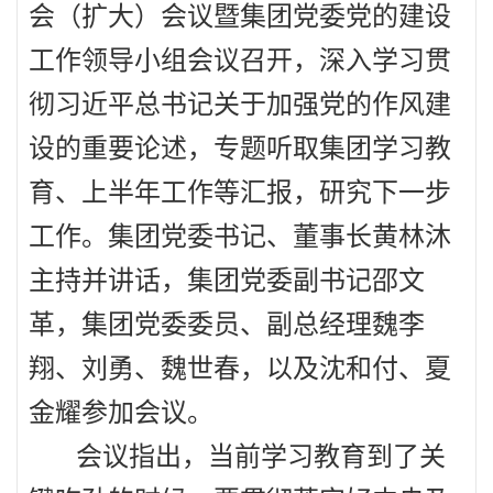
会（扩大）会议暨集团党委党的建设
工作领导小组会议召开，深入学习贯
彻习近平
总书记关于加强党的作风建
设的重要论述
，
专题听取集团学习教
育、上半年工作等汇报，研究下一步
工作
。集团党委书记、董事长黄林沐
主持并讲话，集团党委副书记邵文
革，集团党委委员、副总经理魏李
翔、刘勇、魏世春，以及沈和付、夏
金耀参加会议。
会议指出，当前学习教育到了关