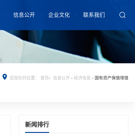
信息公开
企业文化
联系我们
您现在的位置：
首页
-
信息公开
-
经济信息
-
国有资产保值增值
新闻排行