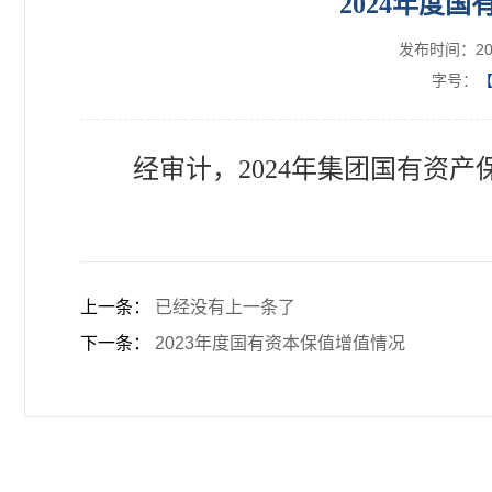
2024年度
发布时间：2025-
字号：
经审计，
2024
年集团国有资产
上一条：
已经没有上一条了
下一条：
2023年度国有资本保值增值情况