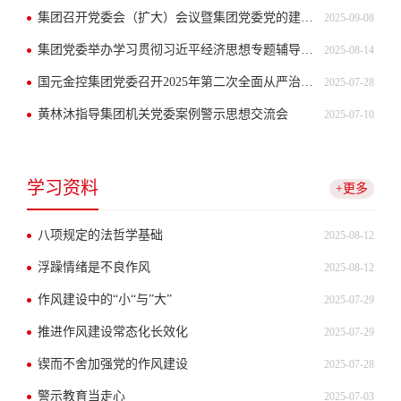
集团召开党委会（扩大）会议暨集团党委党的建设工作领导小组会议
2025-09-08
集团党委举办学习贯彻习近平经济思想专题辅导报告会
2025-08-14
国元金控集团党委召开2025年第二次全面从严治党专题会暨与驻集团纪检监察组会商会
2025-07-28
黄林沐指导集团机关党委案例警示思想交流会
2025-07-10
学习资料
+更多
八项规定的法哲学基础
2025-08-12
浮躁情绪是不良作风
2025-08-12
作风建设中的“小“与”大”
2025-07-29
推进作风建设常态化长效化
2025-07-29
锲而不舍加强党的作风建设
2025-07-28
警示教育当走心
2025-07-03