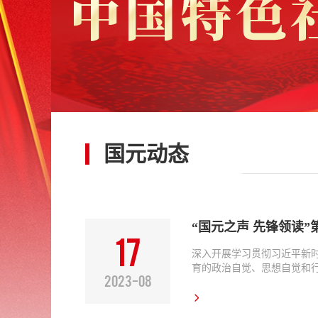
国元动态
“国元之声 先锋领读”第
17
深入开展学习贯彻习近平新
育的政治自觉、思想自觉和行
2023-08
本本、逐字逐句学习《习近
员工陈天阳领读《习近平著作
一三年十一月十二日）只有