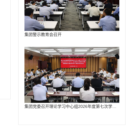
集团警示教育会召开
集团党委召开理论学习中心组2026年度第七次学习（扩大）会议把学习教育成果精准转化为国元高质量发展成效