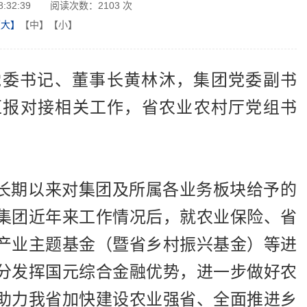
:32:39
阅读次数：
2103
次
【大】
【中】
【小】
党委书记、董事长黄林沐，集团党委副书
汇报对接相关工作，省农业农村厅党组书
长期以来对集团及所属各业务板块给予的
集团近年来工作情况后，就农业保险、省
产业主题基金（暨省乡村振兴基金）等进
分发挥国元综合金融优势，进一步做好农
助力我省加快建设农业强省、全面推进乡