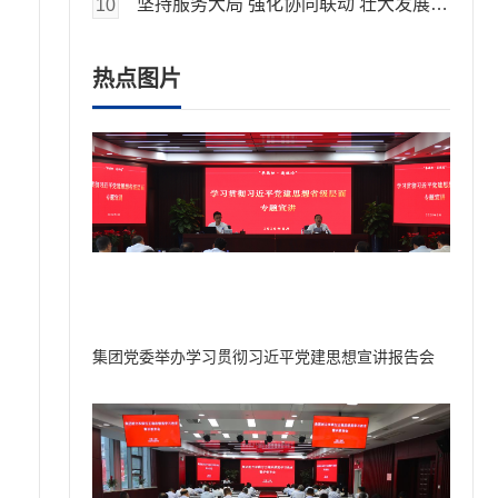
坚持服务大局 强化协同联动 壮大发展动能国元金控集团召开新骨干业务板块国元资本成立大会方旭讲话
10
热点图片
集团党委举办学习贯彻习近平党建思想宣讲报告会