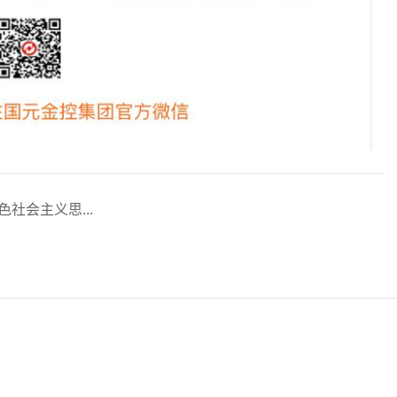
社会主义思...