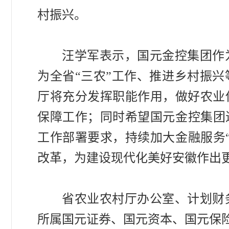
村振兴。
汪学军表示，国元金控集团作
为全省“三农”工作、推进乡村振
厅将充分发挥职能作用，做好农业
保障工作；同时希望国元金控集团
工作部署要求，持续加大金融服务
改革，为建设现代化美好安徽作出
省农业农村厅办公室、计划财
所属国元证券、国元资本、国元保