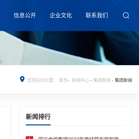
信息公开
企业文化
联系我们
您现在的位置：
首页
-
新闻中心
-
集团新闻
-
集团新闻
新闻排行