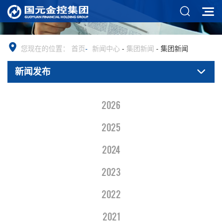
您现在的位置：
首页
-
新闻中心
-
集团新闻
-
集团新闻
新闻发布
2026
2025
2024
2023
2022
2021