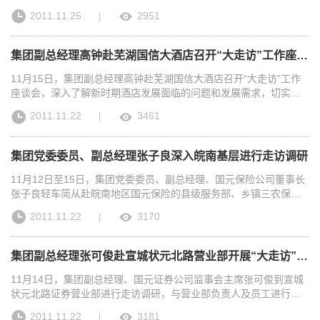
作了精彩的讲解，启发并引导大家去思考在具体工作中如何做到把
融单位近200名员工参加，经过分组赛、淘汰赛、决赛三轮激烈角逐
2011.11.25
2951
|
握好风险和收益之间平衡、如何做好全程风险管理的每一个细节、
后，集团所属国元证券公司代表队荣获“团体第三名”。在比赛中，国
如何防范公司管理过程中的法律风险等问题。通过此次专业培训，
元证券的8名参赛队员精诚团结，互相鼓励，顽强拼搏，充分展现了
很多同志意识到自身的法律风险防范意识还很薄弱，对于尽职调查
国元人团结、敬业的精神风貌，在安徽省金融界树立了良好形象。
集团副总经理高钟赴芜湖国信大酒店召开“大走访”工作座谈会
流程中的很多风险潜在因素考虑得不够全面，具体应对措施做的还
不够细致。大家普遍认为这次培训受启发很大、收获很多，纷纷表
11月15日，集团副总经理高钟赴芜湖国信大酒店召开“大走访”工作
示在以后的经营管理工作中要认真整改不足之处，把学习的体会和
座谈会，深入了解新时期酒店发展面临的问题和发展需求，切实解
成果转化为提升公司经营管理的能力，推动公司类金融业务健康平
决关系基层切身利益的突出问题。酒店管理人员和前后场员工代表
2011.11.22
3461
|
稳发展。
共二十余人参加座谈会。座谈会上，高总首先强调集团公司开展“大
走访”活动，旨在深入分析各基层单位工作中存在的问题，及时总结
推广本次活动中形成的有效方法，建立健全密切联系的长效机制，
集团党委委员、副总经理张子良深入皖南基层进行走访调研
努力促进群众工作的经常化、制度化，努力把矛盾问题化解在萌芽
状态，促进集团和谐稳定。在听取酒店各层面员工的情况汇报和踊
11月12日至15日，集团党委委员、副总经理、国元保险公司董事长
跃发言后，就酒店内部管理、员工福利和队伍建设等问题，高总提
张子良轻车简从赴皖南地区国元保险的县级服务部、乡镇三农保险
出了明确要求。高总强调，酒店要抓好内部管理、提高员工积极
服务站和村三农服务点，通过实地调研走访和召开座谈会，了解皖
2011.11.22
3170
|
性，努力打造一支精良的员工队伍，同时要做好员工福利和待遇建
南地区三农服务站的建设和农险开展情况，全面掌握影响和制约山
设，提高中层员工的待遇，充分运用店龄工资稳定基层员工的作
区农险发展的新矛盾、新问题，认真分析其主客观原因，帮助理清
用，将其正面效应发挥到最大。最后高总指出，集团公司开展此次
发展思路，提出解决问题的对策措施，明确发展的努力方向。走访
集团副总经理张可俊赴宣城状元北路营业部开展“大走访”活动
“大走访”活动，不仅是积极响应中央精神的号召，更是促进国元集团
过程中，张总亲切看望了农险一线员工，与基层员工零距离接触、
科学发展，营造良好的政治生态和和谐环境的新起点，这项活动将
面对面交流，认真听取村镇干部对政策性农业保险的意见和建议。
11月14日，集团副总经理、国元证券公司监事会主席张可俊到宣城
扎扎实实、持之以恒地抓下去，并建立起长效工作机制，使这项群
在详细了解黄山区服务部农险业务规模、网点建设、人力配备及商
状元北路证券营业部进行走访调研，与营业部负责人及员工进行了
众工程永远是起点，没有终点，更好的为基层单位和基层群众服
业险经营等方面的情况后，张总勉励员工要在规范做好农险工作的
座谈，了解一线的经营情况，倾听一线员工的心声。在听取营业部
2011.11.22
3181
|