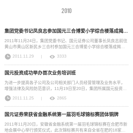
2010
集团党委书记凤良志参加国元三合博爱小学综合楼落成揭牌仪式
2011年11月24日，集团党委书记、国元证券公司董事长凤良志前往
黄山市黄山区新民乡三合村参加国元三合博爱小学综合楼落成揭牌
仪式并讲话。集团副总经理、国元证券监事会主席张可俊，省红十
2011.11.29
3333
|
字会党组书记、常务副会长王强，黄山区副区长曹恒凤及相关部门
负责人等参加揭牌仪式。黄山市黄山区新民乡三合村是太平湖库区
移民村，属典型山区，地理位置偏僻，交通不便。国元三合博爱小
国元投资成功举办首次业务培训班
学综合楼是2009年12月由集团所属国元证券公司捐款50万元修建。
学校的建成使用，大大改善了三合小学教师的工作条件和学生的学
为进一步提高各子公司及公司相关部门人员经营管理及业务水平，
习环境，方便了移民村的孩子就近上学。
增强法律及风险防范意识，11月19日至20日，集团所属国元投资公
司在信托大厦23楼会议室举办了首次业务培训班。公司领导、相关
2011.11.25
2865
|
部门人员和子公司高级管理人员及业务骨干共90余人参加培训，集
团副总经理、国元投资公司董事长邵文革出席培训班并作重要讲
话。培训期间，马鞍山国元小贷公司董事长许春雨、中盈盛达担保
国元证券荣获省金融系统第一届羽毛球锦标赛团体铜牌
公司副总裁张德本、安徽至达律师事务所主任葛长金依据多年从业
经验，结合理论和实践，分别从信贷经营管理需遵循的基本原则和
2011年11月20日，安徽省金融系统第一届羽毛球锦标赛在合肥市新
理念、全程风险管理和公司管理过程中的法律风险防范等三个方面
地会展中心举行颁奖仪式，此次锦标赛共有来自全省在肥的18家金