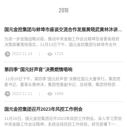
2010
国元金控集团与蚌埠市座谈交流合作发展黄晓武黄林沐讲话 郭家满吴永彬出席
为进一步加强战略对接，推动中央金融工作会议精神及省委省政府
决策部署落地落实，11月13日下午，国元金控集团与蚌埠市合作发
展座谈会在蚌埠市委召开，蚌埠市委书记黄晓武，集团党委书记、
2023.11.14
1724
|
董事长黄林沐出席并讲话，集团党委副书记、总经理，蚌埠市委常
委、秘书长、政法委书记郭家满，副市长吴永彬，市政府秘书长刘
宗文，集团领导魏李翔、沈和付等参加。黄晓武对国元金控集团一
第四季“国元好声音”决赛燃情唱响
直以来支持蚌埠经济社会发展表示感谢。他指出，蚌埠是省委、省
政府明确支持打造的淮河生态经济带和皖北地区中心城市。当前，
11月10日下午，第四季“国元好声音”决赛在国元大厦举行。集团党
蚌埠正锚定“七个强市”建设目标，大力发展六大新兴主导产业和五大
委书记、董事长黄林沐，集团党委副书记、总经理，集团领导邵文
产业集群，扎实推进城市“以淮河为中心，东西拓展、拥河环湖、南
革、朱秀玉出席比赛。黄林沐、朱秀玉等为获奖选手和单位颁奖。
2023.11.11
1888
|
岸提质、北岸扩容”，加快打造“三地一区”两中心、建设现代化幸福
比赛邀请省委宣传部、安徽艺术职业学院等相关领导、专家担任评
蚌埠，发展潜力巨大。蚌埠的高质量跨越式发展，离不开有力的金
委。比赛现场，荧光闪烁，喝彩不断，掌声阵阵。在初赛脱颖而出
融支撑。国元金控集团是多层次、全链条、专业化、综合型金融控
的18组选手逐一登场，倾情演唱《山歌唱出好兆头》《直到世界尽
国元金控集团召开2023年风控工作例会
股集团，与蚌埠发展方向高度契合。希望双方发挥各自优势，进一
头》《新征程》《走进新时代》《奢香夫人》《飞云之下》《我和
步整合资源、创新模式、密切对接，在产业发展、企业培育上市、
我的祖国》等耳熟能详的歌曲，民族、美声、通俗等音乐风格相互
11月10日，国元金控集团召开2023年风控工作例会，深入学习贯彻
基金招商、城市建设、乡村振兴等方面开展全方位务实具体的合
交织，各类“好声音”彼此唱响，选手们或饱含深情，或慷慨激昂，或
中央金融工作会议精神，系统总结风控工作经验，研究部署下一步