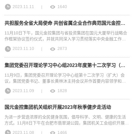
作，更好助力推动皖北“两个加快”。市委市政府将创造良好环境，全
热情动感，为观众带来了一场酣畅淋漓的视听盛宴，整个比赛场地
风控工作重点任务。集团党委委员、副总经理、财务总监朱秀玉出
2023.11.11
1640
|
力支持国元金控集团面向皖北发展、加快在蚌业务布局，促进政企
被渲染成一片歌声的海洋。比赛尾声，被气氛感染的评委专家上台
席会议并讲话。集团风控合规部负责同志、各成员公司分管风控工
双向奔赴、共同成就、合作共赢。黄林沐表示，蚌埠交通区位优势
全情投入演唱《母亲》，把比赛推向高潮。经过激烈的角逐，经评
作的负责同志等参加会议。在听取各成员公司风控工作汇报后，朱
突出，新兴产业生机勃发，文旅融合成果喜人，创新驱动发展加速
委现场打分和大众评审投票，共评选出“十佳歌手”10名，“最佳人气
秀玉对有关工作进行了肯定，并强调，要提高站位，深化风险管理
共担服务全省大局使命 共创省属企业合作典范国元金控集团与省投资集团签署战略合作框架协议何昌顺黄林沐讲话 朱策出席
推进，经济社会发展全面起势、令人振奋。国元金融牌照多、业务
奖”1名，优秀奖8名。比赛现场还进行毛泽东诗词抢答互动环节，国
工作的思想认识。深刻认识到做好风控工作是贯彻落实中央和省委
板块多、机构网点多，综合金融优势明显，双方有高度的战略契合
元证券选送的6名选手带来《沁园春·雪》《采桑子·重阳》等朗诵表
省政府重大决策部署的政治要求、是深入推动集团改革发展稳定各
11月10日下午，国元金控集团与省投资集团在国元大厦举行战略合
和坚实的合作基础，全方位合作前景广阔。国元金控集团将深入学
演。优秀组织奖十佳歌手最佳人气奖毛泽东诗词朗诵特别表演奖优
项工作的重要保障、是各公司推动业务创新和优化发展布局的现实
作框架协议签约仪式，并就共同深入学习贯彻落实中央金融工作会
习贯彻落实中央金融工作会议精神，进一步融入蚌埠、服务蚌埠，
秀奖据了解，“国元好声音”是深入贯彻党的二十大精神，落实“七个
需要。要精准施策，抓好风险管理工作的重点任务。要加强重点领
议精神及省委省政府部署要求、推动双方全方位战略合作落地落实
2023.11.10
2873
|
加强对接会商，推进信息共享，建立合作清单，共筑政企、企企常
着力”要求，弘扬优秀传统文化，弘扬劳模精神、劳动精神、工匠精
域和关键环节管控，实现风险全覆盖、可监测、有分析和能应对的
深入交流互鉴。省投资集团党委书记、董事长何昌顺，国元金控集
态化沟通合作平台；进一步深化拓展务实合作，努力在基金共建、
神，由集团党委宣传部和集团团委共同牵头，联合各成员公司及集
目标。要提高风险评估能力，强化底线思维、关联思维，扎实做好
团党委书记、董事长黄林沐讲话，省投资集团党委副书记、总经理
招投联动、产业升级、企业上市、乡村振兴等方面拓宽合作领域、
团各部门，携手打造的特色企业文化活动。为国元人提供了展示才
重大风险评估监测预警工作。要抓好重大风险防控，高度警惕风险
朱策参加会议，国元金控集团党委副书记、总经理主持会议，省投
集团党委召开理论学习中心组2023年度第十二次学习（扩大）会议
提升合作能级，为推动蚌埠高质量发展、助力皖北地区全面振兴提
艺、施展才华的舞台，展现了勇当安徽高质量发展金融“排头兵”的新
易发频发领域，常态化开展风险隐患排查，及时纠偏纠差。要聚焦
领导汪世杰，集团领导魏李翔、朱秀玉、沈和付等出席。 何昌顺首
供高质量金融支持。集团所属国元证券、国元信托、国元资本、国
风采，营造了昂扬向上的干事创业氛围。各成员公司专职党委副书
风险资产化解，统筹谋划，分类施策，多措并用，切实提升风险资
先对国元长期以来的支持表示感谢。他说，作为省属金融企业，国
11月9日，集团党委召开理论学习中心组第十二次学习（扩大）会
元保险、国元投资负责同志，介绍了在蚌业务开展情况及下一步深
记或分管负责人，党务和群团部门负责人，各成员公司大众评审、
产化解效率和水平。要立足长远，完善风险管理工作的支撑保障。
元坚定按照省委省政府赋予的职能定位勇毅前行，金融专业人才集
议，集团党委书记、董事长黄林沐主持会议并作首要内容领学和总
化合作的意向安排，双方进行了深入对接交流。蚌埠市委市政府相
干部员工代表等共计150余人在现场观看比赛。附：获奖名单十佳歌
要进一步要完善风险管理组织架构、优化风险防控制度机制、提高
聚，经营发展势头强劲。省投与国元地缘相近、人缘相亲、业务相
结讲话。集团党委副书记、总经理，集团领导邵文革、魏李翔、朱
2023.11.09
1828
|
关副秘书长，市委办、市发改委、市经信局、市财政局、市农业农
手奖：《山歌唱出好兆头》 国元投资 李仁超《直到世界尽头》 集团
风险管理主体能力、提升风险管理技术能力、打造良好风险管理文
通，双方合作源远流长，交流互动越来越紧，业务互融越来越广，
秀玉出席会议，集团党委委员，国元证券党委书记、董事长沈和付
村局、市地方金融监管局和蚌投集团主要负责同志，集团办公室、
机关 徐迪《新征程》 国元证券 李搏家《新的天地》 国元证券 宿冲
化，确保支撑保障到位，真正实现高质量发展。会上，集团风控合
合作成果越来越丰硕。此次国元之行，既是一次“同门之行、友情之
以及国元资本、集团资产运营部主要负责同志作交流发言。会议首
组织人事部、战略发展部主要负责同志等参加座谈交流。
《飞云之下》 国元信托 刘婕、崔舒悦《奢香夫人》 国元保险 李梦
规部作了风控工作报告，并对集团风险偏好体系建设、风险限额和
行”，也是一次“学习之行、深化合作之行”，期待双方围绕服务全省
次邀请民主党派和无党派人士列席。会议以“个人自学+集体学习”形
国元金控集团机关组织开展2023年秋季健步走活动
君、周训杰《我期待》 国元保险 董一丁《走进新时代》 国元保险
风险容忍度监测、授信额度监测等情况进行了说明。与会人员围绕
大局，坚持“能合作尽合作、可合作优先合作”，在业务交流、人才共
式，专题学习习近平总书记在中央金融工作会议上的重要讲话精
陈小妹《等待》 集团机关 苏雁鸣《祖国，慈祥的母亲》 国元保险
投融资区域集中度、股权投资项目投后管理等风控热点问题进行深
建、基金投资、项目联动等各领域深度融合、全面合作，携手为助
神，学习省委书记韩俊在学习践行“四下基层”优良传统、省委常委会
为进一步营造浓厚的全民健身氛围，倡导科学、文明、健康的生活
贾思泉最佳人气奖：《飞云之下》 国元信托 刘婕、崔舒悦朗诵表演
入研讨。
力现代化美好安徽建设展现更大担当、作出更多贡献、开创合作典
赴合肥市现场办公会上和在调研省属企业时的讲话精神。 黄林沐在
方式。11月8日下午在合肥市翡翠湖公园，集团机关工会组织开展
特别奖：《采桑子·重阳》《忆秦淮·娄山关》《念奴娇·昆仑》《水
范。黄林沐表示，省投资集团始终践行“责任、务实、创新、一流”精
总结讲话中指出，要把学习贯彻中央金融工作会议精神作为当前最
2023年秋季健步走活动，集团党委书记、董事长黄林沐，集团党委
2023.11.08
1466
|