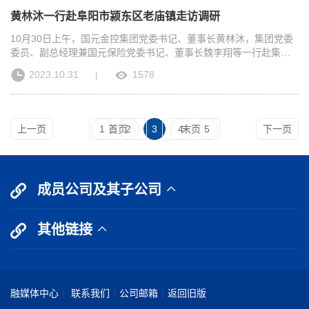
全过程，筑牢“三道防线”，开创集团高质量发展新局面。
上市培育、农业保险、重大平台建设、投融资等方面，进一步加大
长胡明文主持会议，市委副书记李军，市领导王波、郑久坤、虞建
黄林沐一行赴阜阳市颍东区老庙镇走访调研
对宣城的金融支持力度，把合作意愿变成实在成果。宣城将为国元
斌、吴开义，市政府秘书长孙存坤，集团党委委员、副总经理兼国
金控集团在宣发展提供最优环境和条件。黄林沐介绍了国元金控集
元保险党委书记、董事长魏李翔等参加并讲话。刘玉杰对国元金控
10月30日上午，国元金控集团党委书记、董事长黄林沐，集团党委
团运营发展情况。他说，宣城市发展势头好、创新动能足，金融生
集团长期以来支持阜阳发展表示感谢。他指出，国元金控集团与阜
委员、副总经理兼国元保险党委书记、董事长魏李翔等一行赴集团
态环境优，双方合作发展前景广阔。作为省属金融企业，国元将坚
阳市长期以来深入推进战略合作，省委常委会在阜现场办公会后第
结对帮扶的欠发达乡镇阜阳市颍东区老庙镇走访调研，并与老庙镇
2023.10.31
1578
|
定不移贯彻落实中央金融工作会议精神，紧扣省委省政府及宣城市
一时间即来阜考察对接、落实省委部署要求，充分体现了对皖北振
党委书记史志等座谈交流。期间，黄林沐认真听取了老庙镇基本情
委市政府各项部署要求，充分发挥综合金融服务优势，进一步融入
兴的大力支持和担当务实的工作作风。当前，阜阳全市上下正以主
况介绍，详细询问了结对帮扶推进落实情况及下一步意见建议。黄
宣城、服务宣城，在助力宣城融入长三角一体化高质量发展、加快
题教育为引领，认真学习贯彻省委“九个扎实”部署要求，加快建设
林沐表示，结对帮扶老庙镇，必须承担好主体责任。要深入贯彻落
建设现代化产业体系、推动乡村振兴各项部署落地落实等领域，深
“三地一区”、“十个区域性强市”，发展势头强劲、成长空间巨大，尤
实省委省政府部署要求，充分发挥国元综合金融优势，始终聚焦老
上一页
1
首页
2
3
4
末页
5
下一页
化务实合作、健全常态化沟通对接机制，着力在子基金共建、企业
其在绿色食品产业“双千亿”计划、“秸秆变肉”暨肉牛振兴计划、“千万
庙镇发展面临的短板弱项，因地制宜，因势利导，以扶智、扶志为
培育上市、农险产品创新、债券融资等方面取得更多合作成果，为
工程”等方面，双方合作前景广阔。希望双方进一步整合资源、发挥
重点，以培育“造血”功能为根本，不断激发内生发展动力，持续推进
宣城高质量发展提供坚强有力的金融支持。集团所属国元证券、国
优势，在绿色食品产业主题基金阜阳子基金实质化运行、政策性农
党建引领、人才支援、产业帮扶、就业帮扶、消费帮扶及项目资金
元信托、国元资本、国元保险、国元投资负责同志，围绕各自主要
业保险提质扩面增效、精品示范村建设、金融赋能等方面“四位一体”
等各项重点任务，健全沟通保障机制，共同协商推进各项工作。黄
成员公司及其子公司
业务、与宣城合作成果及下一步合作意向等作了推介发言。宣城市
高效务实推进，实现政企携手、合作共赢，真正把省委部署要求落
林沐一行还实地走访了老庙镇返乡农民工创业园及集团所属国元保
委秘书长储德友，市政府秘书长郑华，市委办、市委政研室、市政
到实处。黄林沐表示，阜阳文化底蕴深厚，交通区位优越，特色产
险老庙营销服务部等。集团办公室及国元保险安徽分公司、阜阳中
府办、市发改委、市经信局、市财政局、市农业农村局、市医保
业集聚，营商环境优良，目前经济总量等多项指标在全省排位前
心支公司主要负责同志参加走访调研。
其他链接
局、市金融监管局、市乡村振兴局及宣城经开区管委会、宣城现代
移，皖北龙头城市作用进一步凸显。他指出，国元金控集团作为省
服务业产业园区管委会等负责同志，集团办公室和战略发展部主要
属金融企业，必须坚定自觉按照省委省政府决策部署，特别是省委
负责同志参加座谈交流。
常委会在阜阳现场办公会提出的部署要求，突出国元“金融牌照多、
业务板块多、机构网点多”等综合金融服务优势，在助力阜阳落实省
委“九个扎实”要求中，找准发挥作用的空间，把握阜阳发展所需、市
融媒体中心
|
联系我们
|
公司邮箱
|
返回旧版
场主体所盼、国元所能的结合点，全方位深化务实合作，不断健全