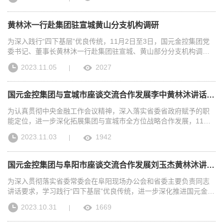
调歌头·重上井冈山》《沁园春·雪》 国元证券 吴云柯、柏金鑫、蒋
神，勇担国有资本投资运营公司职责使命，有力有效服务全省重大
重要的政治任务，深入贯彻“八个坚持”，各级各单位主要负责人要带
委员、副总经理邵文革及集团机关全体职工参加本次活动。深秋的
俊杰、黄雨梵、朱晓溪、陈旭阳优秀奖：《梦想的模样》 国元资本
战略，地位重要，作用重大。他说，作为市场相连、职责使命相同
头学习、带头宣讲、带头贯彻，带动本单位、本部门在贯彻落实会
翡翠湖，云烟氤氲、湖水涟漪，道路两旁树叶花草五彩斑斓，令人
汪辉《归来》 国元投资 江程《万疆》 国元信托 程政《如愿》 国元
的兄弟省企，双方合作基础扎实、前景广阔，特别是省投蓬勃向上
议精神上走深走实，当好贯彻中央金融工作会议精神的执行者、行
赏心悦目。下午2时许，在简单的热身活动后，大家精神抖擞、兴致
黄林沐一行赴集团驻宣城黄山分支机构调研
证券 王森《有我》 国元资本 陆玉洁、陈富柳《最长的电影》 国元
的发展态势令人倍感振奋。我们将与省投同学习、同贯彻、同落实
动派、实干家。 黄林沐强调，一要深刻领悟践行，切实把思想和行
高昂，迈着铿锵有力的步伐阔步向前。在翡翠湖风光秀丽的自然之
信托 刘浚哲《我和我的祖国》 国元资本 吴飞洋、杜军、万竞《篇
中央金融工作会议精神及省委省政府部署要求，立足国元所能、学
动统一到中央金融工作会议精神上来。要做到“三个一”，一以贯之学
美中，大家感受着大自然的气息、享受着健康运动带来的身心愉
为深入践行“四下基层”优良传统，11月2日至3日，国元金控集团党
章》 国元证券 冯翰文、王艺清优秀组织奖：国元投资
习省投所长，共抓机遇、共谋发展，进一步在投融资服务、资产管
思践悟习近平总书记有关金融工作重要讲话精神，始终如一坚守金
悦，相互鼓励、相互帮助，尽显团结进取、砥砺前行的团队风采，
委书记、董事长黄林沐一行赴集团驻宣城、黄山部分分支机构调
理、产业投资等方面深化合作内涵、拓宽合作领域、提升合作水
融国企宗旨使命，一丝不苟防范化解金融风险。以服务现代化美好
在全程5公里的健步走行程中，充满了欢声笑语。活动结束后，大家
研，集团党委副书记、总经理，集团领导邵文革、魏李翔等参加相
2023.11.05
2027
|
平，携手共创省企优势互补、共赢发展合作典范，为加快打造“三地
安徽建设为己任，以服务提升安徽实体经济能级为导向，充分彰显
纷纷表示，此次健步走活动既起到了健体魄、促健康的作用，也达
关调研。黄林沐一行实地察看国元证券宣城分公司及泾县种墨园
一区”、建设“七个强省”提供有力金融保障。汪世杰、朱秀玉代表双
国元推动安徽经济高质量发展的“主引擎”、服务实体经济特别是构建
到了增凝聚、强活力的目的，激励大家铆足劲、上满弦，以更加饱
路、歙县新安路证券营业部，国元资本所属国元保险经纪宣城分公
方签署战略合作框架协议。省投资集团党委办公室、战略投资部、
多层次资本市场和农业保险保障的“主力军”、支持中小微企业的“主
满的精神状态投入到本职工作中，为集团高质量发展增添动能。
司，国元保险宣城中心支公司及宣州、泾县、歙县支公司等职场环
国元金控集团与宣城市座谈交流合作发展李中黄林沐讲话 何淳宽出席
经营管理部和高新投、铁路基金、中安创谷主要负责同志，国元金
抓手”作用。二要深入贯彻落实，为“七个强省”建设提供高质量金融
境，看望慰问干部员工，深入了解各分支机构经营发展和党的建设
控集团所属国元证券、国元信托、国元资本、国元保险、国元投资
服务。践行使命勇担当，全力当好全省高质量发展的金融“排头兵”，
等情况，详细询问工作中的困难问题，并认真听取员工意见建议。
为认真贯彻中央金融工作会议精神，深入落实省委省政府赋予的职
和集团办公室、战略发展部、资产运营部负责同志参加。
充分发挥综合金融优势，助力打造“三地一区”、建设“七个强省”；聚
他指出，集团驻宣城、黄山分支机构工作氛围好、经营业绩优、干
能定位，进一步深化拓展集团与宣城市全方位战略合作发展，11月2
焦主业抓重点，努力展现金融服务更大作为，找准发展所需、市场
事劲头足，值得充分肯定。黄林沐强调，各分支机构要深入学习贯
日下午，集团与宣城市召开合作发展座谈交流会，宣城市委书记李
2023.11.03
1942
|
主体所盼、国元所能的结合点，扎实推动投行、区域性股权市场、
彻中央金融工作会议精神，紧紧围绕省委省政府及驻在地党委政府
中，集团党委书记、董事长黄林沐出席并讲话，宣城市委副书记、
基金、投融资、农业保险等重点工作；锚定目标拼经营，奋力冲刺
部署要求，充分发挥国元综合金融优势，为助力高质量发展提供有
市长何淳宽主持会议，集团党委副书记、总经理，宣城市委常委、
实现集团经营发展“全年红”，争创国元一流业绩。三要深化提升融
力金融支持。要始终聚焦年度目标，盘点分析、补缺补差，确保全
常务副市长王珏，副市长汪侃，集团领导邵文革、魏李翔、沈和付
国元金控集团与阜阳市座谈交流合作发展刘玉杰黄林沐讲话 胡明文主持
合，以高质量党建引领保障高质量发展。党建工作做实就是生产
年夺胜利；聚焦公司治理，积极推进“放管服”，健全权责机制,强化
等参加。李中在座谈交流中说，近年来，国元金控集团健康发展、
力、做强就是竞争力、做细就是凝聚力。进一步建强队伍，以政治
内部管理，对标一流提升治理水平；聚焦业务协同，坚持“一体化”
业绩显著，与宣城战略合作日益紧密，在宣各业务板块运行良好，
为深入贯彻落实省委常委会在阜阳现场办公会和省委主要负责同志
过硬、能力过硬、作风过硬标准，落实“忠专实”“勤正廉”要求，做好
“一盘棋”，充分发挥各自比较优势，加快创新产品服务，着力提升市
在企业上市、资金募投、农业保险等领域为宣城提供了有力金融支
讲话要求，学习践行“四下基层”优良传统，进一步深化推进国元金控
国元“选育管用”四大工程；进一步促进改革，用足用好“关键一招”，
场竞争力和占有率；聚焦党建引领，夯实基层基础，切实打造“忠专
撑，在运用多层次资本市场方面发挥了主力军作用。当前，宣城经
集团与阜阳战略合作发展，10月30日下午，国元金控集团与阜阳市
2023.10.31
1669
|
以更高站位、更大力度推进国企改革深化提升行动落地见效；进一
实”“勤正廉”干部队伍，为集团高质量发展提供坚强保障。集团办公
济运行良好，发展空间广阔，市场需求旺盛，与国元金控集团深化
委市政府召开合作发展交流座谈会，阜阳市委书记刘玉杰，国元金
步守牢安全，把风险防控要求嵌入经营管理全过程、贯穿业务发展
室及国元保险安徽分公司主要负责人参加调研。
合作的空间很大，希望国元金控集团在产业发展、园区建设、企业
控集团党委书记、董事长黄林沐出席并讲话，阜阳市委副书记、市